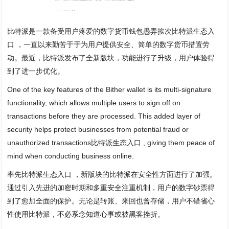
比特派是一款备受用户疼爱的数字货币钱包愚弄挨次比特派生态入
口 ，一直以来勤苦于于为用户提供安全、简单的数字货币措置劳
动。最近，比特派发布了全新版块，功能进行了升级，用户体验得
到了进一步优化。
One of the key features of the Bither wallet is its multi-signature
functionality, which allows multiple users to sign off on
transactions before they are processed. This added layer of
security helps protect businesses from potential fraud or
unauthorized transactions比特派生态入口 , giving them peace of
mind when conducting business online.
率先比特派生态入口 ，新版块的比特派在安全性方面进行了加强。
通过引入先进的加密时期和多重安全注重机制，用户的数字钞票得
到了愈加全面的保护。无论是转账、来回也曾存储，用户不错省心
性使用比特派，不必系念知道心事或被黑客挫折。