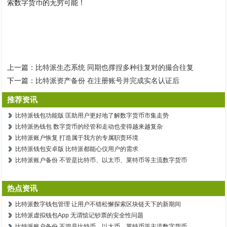
索数字货币的无穷可能！
上一篇：
比特派生态系统 同期也撑捏多种往复对的撮合往复
下一篇：
比特派资产备份 在注册账号并完成实名认证后
推荐资讯
比特派钱包功能版 匡助用户更好地了解数字货币市集走势
比特派热钱包 数字货币的经管和走动也变得越来越复杂
比特派账户恢复 打造属于我方的专属职责环境
比特派钱包安卓版 比特派都能心仪用户的需求
比特派账户备份 不管是比特币、以太币、莱特币等主流数字货币
热点资讯
比特派数字钱包管理 让用户不错松懈探索区块链天下的新期间
比特派虚拟钱包App 无谓惦记钞票的安全性问题
比特派账户备份 不管是比特币、以太币、莱特币等主流数字货币